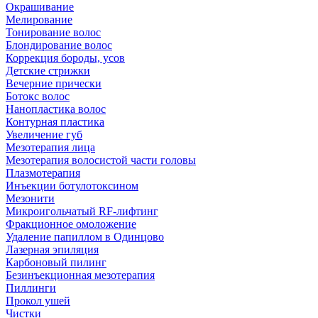
Окрашивание
Мелирование
Тонирование волос
Блондирование волос
Коррекция бороды, усов
Детские стрижки
Вечерние прически
Ботокс волос
Нанопластика волос
Контурная пластика
Увеличение губ
Мезотерапия лица
Мезотерапия волосистой части головы
Плазмотерапия
Инъекции ботулотоксином
Мезонити
Микроигольчатый RF-лифтинг
Фракционное омоложение
Удаление папиллом в Одинцово
Лазерная эпиляция
Карбоновый пилинг
Безинъекционная мезотерапия
Пиллинги
Прокол ушей
Чистки