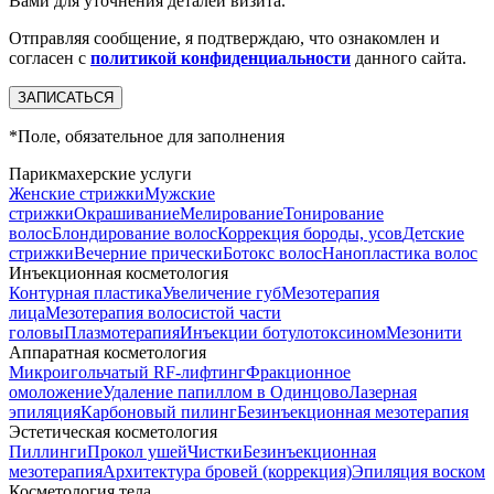
Вами для уточнения деталей визита.
Отправляя сообщение, я подтверждаю, что ознакомлен и
согласен с
политикой конфиденциальности
данного сайта.
*
Поле, обязательное для заполнения
Парикмахерские услуги
Женские стрижки
Мужские
стрижки
Окрашивание
Мелирование
Тонирование
волос
Блондирование волос
Коррекция бороды, усов
Детские
стрижки
Вечерние прически
Ботокс волос
Нанопластика волос
Инъекционная косметология
Контурная пластика
Увеличение губ
Мезотерапия
лица
Мезотерапия волосистой части
головы
Плазмотерапия
Инъекции ботулотоксином
Мезонити
Аппаратная косметология
Микроигольчатый RF-лифтинг
Фракционное
омоложение
Удаление папиллом в Одинцово
Лазерная
эпиляция
Карбоновый пилинг
Безинъекционная мезотерапия
Эстетическая косметология
Пиллинги
Прокол ушей
Чистки
Безинъeкционная
мезотерапия
Архитектура бровей (коррекция)
Эпиляция воском
Косметология тела