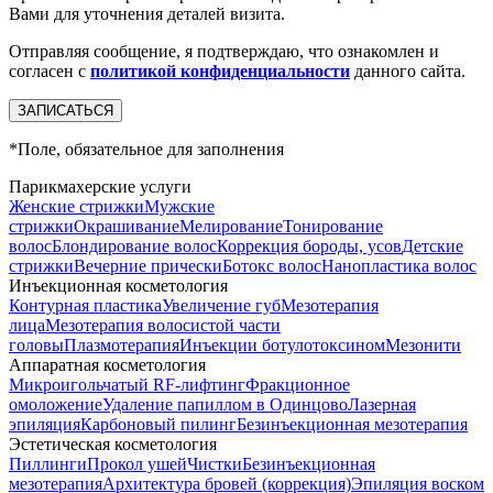
Вами для уточнения деталей визита.
Отправляя сообщение, я подтверждаю, что ознакомлен и
согласен с
политикой конфиденциальности
данного сайта.
*
Поле, обязательное для заполнения
Парикмахерские услуги
Женские стрижки
Мужские
стрижки
Окрашивание
Мелирование
Тонирование
волос
Блондирование волос
Коррекция бороды, усов
Детские
стрижки
Вечерние прически
Ботокс волос
Нанопластика волос
Инъекционная косметология
Контурная пластика
Увеличение губ
Мезотерапия
лица
Мезотерапия волосистой части
головы
Плазмотерапия
Инъекции ботулотоксином
Мезонити
Аппаратная косметология
Микроигольчатый RF-лифтинг
Фракционное
омоложение
Удаление папиллом в Одинцово
Лазерная
эпиляция
Карбоновый пилинг
Безинъекционная мезотерапия
Эстетическая косметология
Пиллинги
Прокол ушей
Чистки
Безинъeкционная
мезотерапия
Архитектура бровей (коррекция)
Эпиляция воском