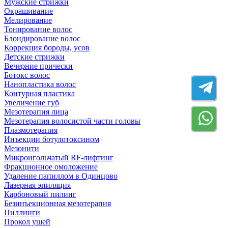
Мужские стрижки
Окрашивание
Мелирование
Тонирование волос
Блондирование волос
Коррекция бороды, усов
Детские стрижки
Вечерние прически
Ботокс волос
Нанопластика волос
Контурная пластика
Увеличение губ
Мезотерапия лица
Мезотерапия волосистой части головы
Плазмотерапия
Инъекции ботулотоксином
Мезонити
Микроигольчатый RF-лифтинг
Фракционное омоложение
Удаление папиллом в Одинцово
Лазерная эпиляция
Карбоновый пилинг
Безинъекционная мезотерапия
Пиллинги
Прокол ушей