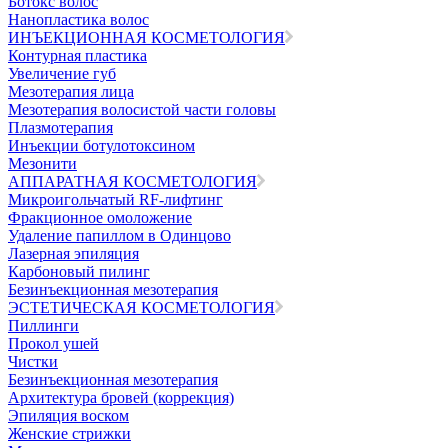
Ботокс волос
Нанопластика волос
ИНЪЕКЦИОННАЯ КОСМЕТОЛОГИЯ
Контурная пластика
Увеличение губ
Мезотерапия лица
Мезотерапия волосистой части головы
Плазмотерапия
Инъекции ботулотоксином
Мезонити
АППАРАТНАЯ КОСМЕТОЛОГИЯ
Микроигольчатый RF-лифтинг
Фракционное омоложение
Удаление папиллом в Одинцово
Лазерная эпиляция
Карбоновый пилинг
Безинъекционная мезотерапия
ЭСТЕТИЧЕСКАЯ КОСМЕТОЛОГИЯ
Пиллинги
Прокол ушей
Чистки
Безинъeкционная мезотерапия
Архитектура бровей (коррекция)
Эпиляция воском
Женские стрижки