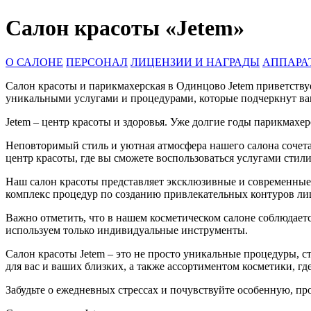
Салон красоты «Jetem»
О САЛОНЕ
ПЕРСОНАЛ
ЛИЦЕНЗИИ И НАГРАДЫ
АППАРА
Салон красоты и парикмахерская в Одинцово Jetem приветствуе
уникальными услугами и процедурами, которые подчеркнут ва
Jetem – центр красоты и здоровья. Уже долгие годы парикмахе
Неповторимый стиль и уютная атмосфера нашего салона сочета
центр красоты, где вы сможете воспользоваться услугами стили
Наш салон красоты представляет эксклюзивные и современные
комплекс процедур по созданию привлекательных контуров лиц
Важно отметить, что в нашем косметическом салоне соблюдает
используем только индивидуальные инструменты.
Салон красоты Jetem – это не просто уникальные процедуры, с
для вас и ваших близких, а также ассортиментом косметики, гд
Забудьте о ежедневных стрессах и почувствуйте особенную, пр