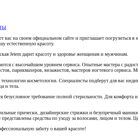
ТЫ
т вас на своем официальном сайте и приглашает погрузиться в 
шу естественную красоту.
рская Jetem дарит красоту и здоровье женщинам и мужчинам.
ются с высочайшим уровнем сервиса. Опытные мастера с радость
стов, парикмахеров, визажистов, мастеров ногтевого сервиса. М
 технологии косметологии. Специалисты подберут для вас инди
а и тела.
ся безусловное требование полной стерильности. Для комфорта 
тильные прически, дизайнерские стрижки и безупречный маникюр
е представлены средства по уходу за волосами, лицом и телом. 
офессиональную заботу о вашей красоте!