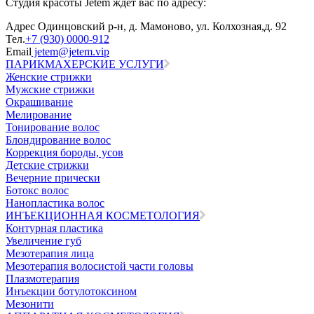
Студия красоты Jetem ждет вас по адресу:
Адрес
Одинцовский р-н, д. Мамоново, ул. Колхозная,д. 92
Тел.
+7 (930) 0000-912
Email
jetem@jetem.vip
ПАРИКМАХЕРСКИЕ УСЛУГИ
Женские стрижки
Мужские стрижки
Окрашивание
Мелирование
Тонирование волос
Блондирование волос
Коррекция бороды, усов
Детские стрижки
Вечерние прически
Ботокс волос
Нанопластика волос
ИНЪЕКЦИОННАЯ КОСМЕТОЛОГИЯ
Контурная пластика
Увеличение губ
Мезотерапия лица
Мезотерапия волосистой части головы
Плазмотерапия
Инъекции ботулотоксином
Мезонити