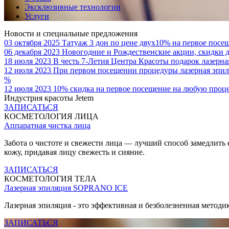
Эксклюзивные технологии
Услуги
Новости и специальные предложения
03 октября 2025
Татуаж 3 дон по цене двух10% на первое посе
06 декабря 2023
Новогодние и Рождественские акции, скидки 
18 июля 2023
В честь 7-Летия Центра Красоты подарок лазерн
12 июля 2023
При первом посещении процедуры лазерная эпи
%
12 июля 2023
10% скидка на первое посещение на любую про
Индустрия красоты Jetem
ЗАПИСАТЬСЯ
КОСМЕТОЛОГИЯ ЛИЦА
Аппаратная чистка лица
Забота о чистоте и свежести лица — лучший способ замедлить
кожу, придавая лицу свежесть и сияние.
ЗАПИСАТЬСЯ
КОСМЕТОЛОГИЯ ТЕЛА
Лазерная эпиляция SOPRANO ICE
Лазерная эпиляция - это эффективная и безболезненная методик
ЗАПИСАТЬСЯ