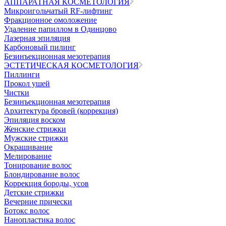
АППАРАТНАЯ КОСМЕТОЛОГИЯ
Микроигольчатый RF-лифтинг
Фракционное омоложение
Удаление папиллом в Одинцово
Лазерная эпиляция
Карбоновый пилинг
Безинъекционная мезотерапия
ЭСТЕТИЧЕСКАЯ КОСМЕТОЛОГИЯ
Пиллинги
Прокол ушей
Чистки
Безинъeкционная мезотерапия
Архитектура бровей (коррекция)
Эпиляция воском
Женские стрижки
Мужские стрижки
Окрашивание
Мелирование
Тонирование волос
Блондирование волос
Коррекция бороды, усов
Детские стрижки
Вечерние прически
Ботокс волос
Нанопластика волос