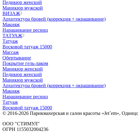
Педикюр женский
Маникюр мужской
ВИЗАЖ
Архитектура бровей (коррекция + окрашивание)
Макияж
Наращивание ресниц
ТАТУАЖ
Татуаж
Восковой татуаж 15000
Массаж
Обертывание
Покрытие гель-лаком
Маникюр женский
Педикюр женский
Маникюр мужской
Архитектура бровей (коррекция + окрашивание)
Макияж
Наращивание ресниц
Татуаж
Восковой татуаж 15000
© 2016-2026 Парикмахерская и салон красоты «Jet`em», Одинцо
ООО "СТИМУЛ"
ОГРН 1155032004236