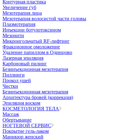
Контурная пластика
Увеличение губ
Мезотерапия лица
Мезотерапия волосистой части головы
Плазмотерапия
Инъекции ботулотоксином
Мезонити
Микроигольчатый RF-лифтинг
Фракционное омоложение
Удаление папиллом в Одинцово
Лазерная эпиляция
Карбоновый пилинг
Безинъекционная мезотерапия
Пиллинги
Прокол ушей
Чистки
Безинъeкционная мезотерапия
Архитектура бровей (коррекция)
Эпиляция воском
КОСМЕТОЛОГИЯ ТЕЛА
Массаж
Обертывание
НОГТЕВОЙ СЕРВИС
Покрытие гель-лаком
Маникюр женский