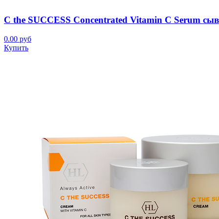
C the SUCCESS Concentrated Vitamin C Serum сыв
0.00 руб
Купить