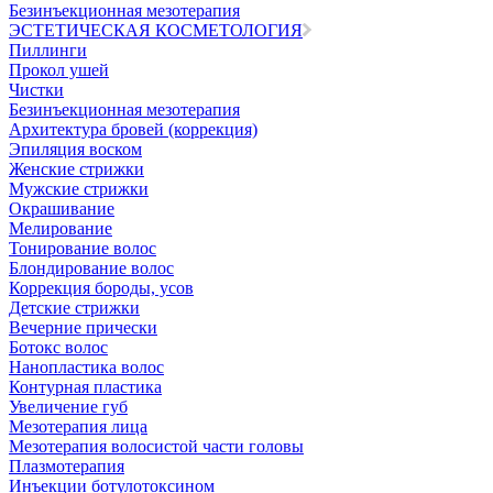
Безинъекционная мезотерапия
ЭСТЕТИЧЕСКАЯ КОСМЕТОЛОГИЯ
Пиллинги
Прокол ушей
Чистки
Безинъeкционная мезотерапия
Архитектура бровей (коррекция)
Эпиляция воском
Женские стрижки
Мужские стрижки
Окрашивание
Мелирование
Тонирование волос
Блондирование волос
Коррекция бороды, усов
Детские стрижки
Вечерние прически
Ботокс волос
Нанопластика волос
Контурная пластика
Увеличение губ
Мезотерапия лица
Мезотерапия волосистой части головы
Плазмотерапия
Инъекции ботулотоксином