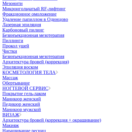
Мезонити
Микроигольчатый RF-лифтинг
Фракционное омоложение
Удаление папиллом в Одинцово
Лазерная эпиляция
Карбоновый пилинг
Безинъекционная мезотерапия
Пиллинги
Прокол ушей
Чистки
Безинъeкционная мезотерапия
Архитектура бровей (коррекция)
Эпиляция воском
КОСМЕТОЛОГИЯ ТЕЛА
Массаж
Обертывание
НОГТЕВОЙ СЕРВИС
Покрытие гель-лаком
Маникюр женский
Педикюр женский
Маникюр мужской
ВИЗАЖ
Архитектура бровей (коррекция + окрашивание)
Макияж
Наращивание ресниц