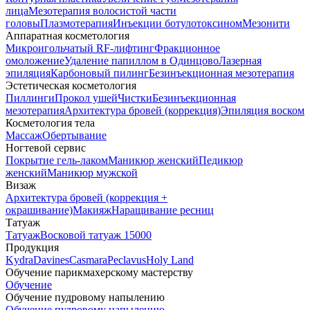
лица
Мезотерапия волосистой части
головы
Плазмотерапия
Инъекции ботулотоксином
Мезонити
Аппаратная косметология
Микроигольчатый RF-лифтинг
Фракционное
омоложение
Удаление папиллом в Одинцово
Лазерная
эпиляция
Карбоновый пилинг
Безинъекционная мезотерапия
Эстетическая косметология
Пиллинги
Прокол ушей
Чистки
Безинъeкционная
мезотерапия
Архитектура бровей (коррекция)
Эпиляция воском
Косметология тела
Массаж
Обертывание
Ногтевой сервис
Покрытие гель-лаком
Маникюр женский
Педикюр
женский
Маникюр мужской
Визаж
Архитектура бровей (коррекция +
окрашивание)
Макияж
Наращивание ресниц
Татуаж
Татуаж
Восковой татуаж 15000
Продукция
Kydra
Davines
Casmara
Peclavus
Holy Land
Обучение парикмахерскому мастерству
Обучение
Обучение пудровому напылению
Обучение пудровому напылению