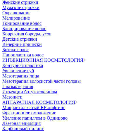
Женские стрижки
Мужские стрижки
Окрашивание
Мелирование
Тонирование волос
Блондирование волос
Коррекция бороды, усов
Детские стрижки
Вечерние прически
Ботокс волос
Нанопластика волос
ИНЪЕКЦИОННАЯ КОСМЕТОЛОГИЯ
Контурная пластика
Увеличение губ
Мезотерапия лица
Мезотерапия волосистой части головы
Плазмотерапия
Инъекции ботулотоксином
Мезонити
АППАРАТНАЯ КОСМЕТОЛОГИЯ
Микроигольчатый RF-лифтинг
Фракционное омоложение
Удаление папиллом в Одинцово
Лазерная эпиляция
Карбоновый пилинг