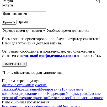
Услуга
Время
Удобное время для звонка
Время записи ориентировочное. Администратор свяжется с
Вами для уточнения деталей визита.
Отправляя сообщение, я подтверждаю, что ознакомлен и
согласен с
политикой конфиденциальности
данного сайта.
*
Поле, обязательное для заполнения
Парикмахерские услуги
Женские стрижки
Мужские
стрижки
Окрашивание
Мелирование
Тонирование
волос
Блондирование волос
Коррекция бороды, усов
Детские
стрижки
Вечерние прически
Ботокс волос
Нанопластика волос
Инъекционная косметология
Контурная пластика
Увеличение губ
Мезотерапия