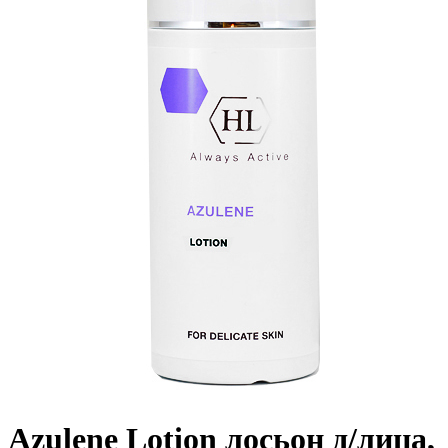
Azulene Lotion лосьон д/лица,