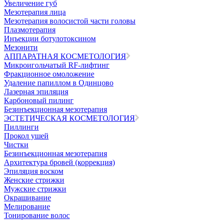
Увеличение губ
Мезотерапия лица
Мезотерапия волосистой части головы
Плазмотерапия
Инъекции ботулотоксином
Мезонити
АППАРАТНАЯ КОСМЕТОЛОГИЯ
Микроигольчатый RF-лифтинг
Фракционное омоложение
Удаление папиллом в Одинцово
Лазерная эпиляция
Карбоновый пилинг
Безинъекционная мезотерапия
ЭСТЕТИЧЕСКАЯ КОСМЕТОЛОГИЯ
Пиллинги
Прокол ушей
Чистки
Безинъeкционная мезотерапия
Архитектура бровей (коррекция)
Эпиляция воском
Женские стрижки
Мужские стрижки
Окрашивание
Мелирование
Тонирование волос