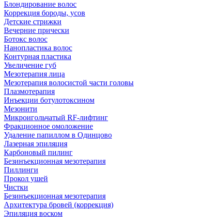
Блондирование волос
Коррекция бороды, усов
Детские стрижки
Вечерние прически
Ботокс волос
Нанопластика волос
Контурная пластика
Увеличение губ
Мезотерапия лица
Мезотерапия волосистой части головы
Плазмотерапия
Инъекции ботулотоксином
Мезонити
Микроигольчатый RF-лифтинг
Фракционное омоложение
Удаление папиллом в Одинцово
Лазерная эпиляция
Карбоновый пилинг
Безинъекционная мезотерапия
Пиллинги
Прокол ушей
Чистки
Безинъeкционная мезотерапия
Архитектура бровей (коррекция)
Эпиляция воском