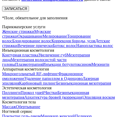
*
Поле, обязательное для заполнения
Парикмахерские услуги
Женские стрижки
Мужские
стрижки
Окрашивание
Мелирование
Тонирование
волос
Блондирование волос
Коррекция бороды, усов
Детские
стрижки
Вечерние прически
Ботокс волос
Нанопластика волос
Инъекционная косметология
Контурная пластика
Увеличение губ
Мезотерапия
лица
Мезотерапия волосистой части
головы
Плазмотерапия
Инъекции ботулотоксином
Мезонити
Аппаратная косметология
Микроигольчатый RF-лифтинг
Фракционное
омоложение
Удаление папиллом в Одинцово
Лазерная
эпиляция
Карбоновый пилинг
Безинъекционная мезотерапия
Эстетическая косметология
Пиллинги
Прокол ушей
Чистки
Безинъeкционная
мезотерапия
Архитектура бровей (коррекция)
Эпиляция воском
Косметология тела
Массаж
Обертывание
Ногтевой сервис
Покрытие гель-лаком
Маникюр женский
Педикюр