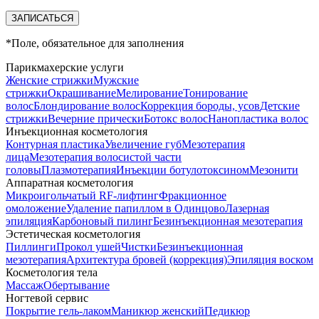
*
Поле, обязательное для заполнения
Парикмахерские услуги
Женские стрижки
Мужские
стрижки
Окрашивание
Мелирование
Тонирование
волос
Блондирование волос
Коррекция бороды, усов
Детские
стрижки
Вечерние прически
Ботокс волос
Нанопластика волос
Инъекционная косметология
Контурная пластика
Увеличение губ
Мезотерапия
лица
Мезотерапия волосистой части
головы
Плазмотерапия
Инъекции ботулотоксином
Мезонити
Аппаратная косметология
Микроигольчатый RF-лифтинг
Фракционное
омоложение
Удаление папиллом в Одинцово
Лазерная
эпиляция
Карбоновый пилинг
Безинъекционная мезотерапия
Эстетическая косметология
Пиллинги
Прокол ушей
Чистки
Безинъeкционная
мезотерапия
Архитектура бровей (коррекция)
Эпиляция воском
Косметология тела
Массаж
Обертывание
Ногтевой сервис
Покрытие гель-лаком
Маникюр женский
Педикюр