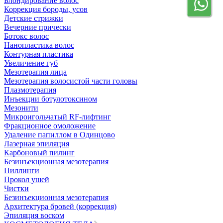
Блондирование волос
Коррекция бороды, усов
Детские стрижки
Вечерние прически
Ботокс волос
Нанопластика волос
Контурная пластика
Увеличение губ
Мезотерапия лица
Мезотерапия волосистой части головы
Плазмотерапия
Инъекции ботулотоксином
Мезонити
Микроигольчатый RF-лифтинг
Фракционное омоложение
Удаление папиллом в Одинцово
Лазерная эпиляция
Карбоновый пилинг
Безинъекционная мезотерапия
Пиллинги
Прокол ушей
Чистки
Безинъeкционная мезотерапия
Архитектура бровей (коррекция)
Эпиляция воском