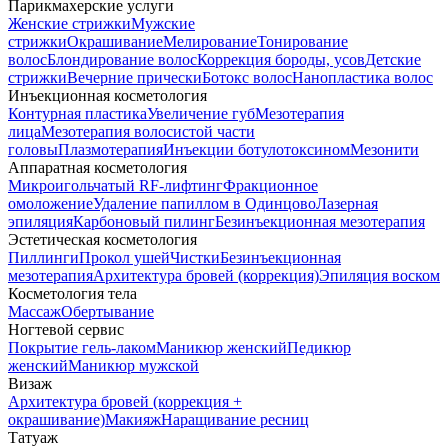
Парикмахерские услуги
Женские стрижки
Мужские
стрижки
Окрашивание
Мелирование
Тонирование
волос
Блондирование волос
Коррекция бороды, усов
Детские
стрижки
Вечерние прически
Ботокс волос
Нанопластика волос
Инъекционная косметология
Контурная пластика
Увеличение губ
Мезотерапия
лица
Мезотерапия волосистой части
головы
Плазмотерапия
Инъекции ботулотоксином
Мезонити
Аппаратная косметология
Микроигольчатый RF-лифтинг
Фракционное
омоложение
Удаление папиллом в Одинцово
Лазерная
эпиляция
Карбоновый пилинг
Безинъекционная мезотерапия
Эстетическая косметология
Пиллинги
Прокол ушей
Чистки
Безинъeкционная
мезотерапия
Архитектура бровей (коррекция)
Эпиляция воском
Косметология тела
Массаж
Обертывание
Ногтевой сервис
Покрытие гель-лаком
Маникюр женский
Педикюр
женский
Маникюр мужской
Визаж
Архитектура бровей (коррекция +
окрашивание)
Макияж
Наращивание ресниц
Татуаж