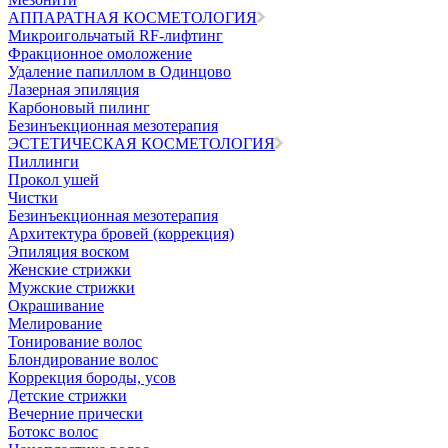
АППАРАТНАЯ КОСМЕТОЛОГИЯ
Микроигольчатый RF-лифтинг
Фракционное омоложение
Удаление папиллом в Одинцово
Лазерная эпиляция
Карбоновый пилинг
Безинъекционная мезотерапия
ЭСТЕТИЧЕСКАЯ КОСМЕТОЛОГИЯ
Пиллинги
Прокол ушей
Чистки
Безинъeкционная мезотерапия
Архитектура бровей (коррекция)
Эпиляция воском
Женские стрижки
Мужские стрижки
Окрашивание
Мелирование
Тонирование волос
Блондирование волос
Коррекция бороды, усов
Детские стрижки
Вечерние прически
Ботокс волос