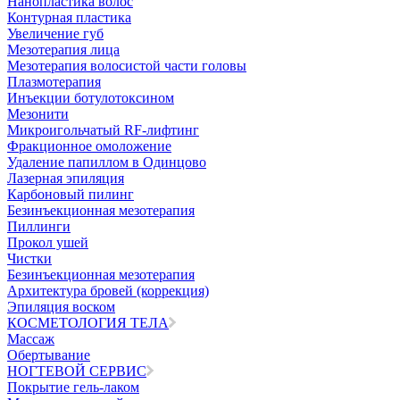
Нанопластика волос
Контурная пластика
Увеличение губ
Мезотерапия лица
Мезотерапия волосистой части головы
Плазмотерапия
Инъекции ботулотоксином
Мезонити
Микроигольчатый RF-лифтинг
Фракционное омоложение
Удаление папиллом в Одинцово
Лазерная эпиляция
Карбоновый пилинг
Безинъекционная мезотерапия
Пиллинги
Прокол ушей
Чистки
Безинъeкционная мезотерапия
Архитектура бровей (коррекция)
Эпиляция воском
КОСМЕТОЛОГИЯ ТЕЛА
Массаж
Обертывание
НОГТЕВОЙ СЕРВИС
Покрытие гель-лаком